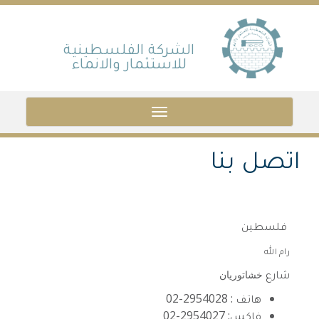
Skip
to
main
الشركة الفلسطينية
للاستثمار والانماء
content
Toggle
navigation
اتصل بنا
فلسطين
رام الله
شارع
خشاتوريان
هاتف : 2954028-02
فاكس: 2954027-02